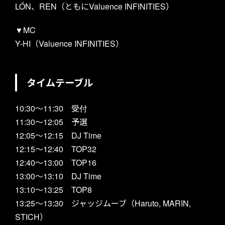
LÓN、REN（ともにValuence INFINITIES）
MEMBERS
▼MC
Y-HI（Valuence INFINITIES）
タイムテーブル
10:30～11:30 受付
11:30～12:05 予選
12:05～12:15 DJ Time
SCHEDULE
12:15～12:40 TOP32
12:40～13:00 TOP16
13:00～13:10 DJ Time
13:10～13:25 TOP8
13:25～13:30 ジャッジムーブ（Haruto, MARIN,
STICH）