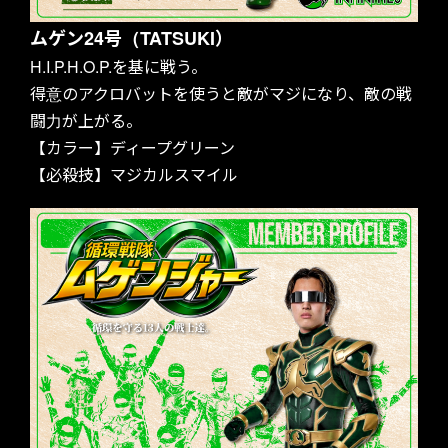
ムゲン24号（TATSUKI）
H.I.P.H.O.P.を基に戦う。
得意のアクロバットを使うと敵がマジになり、敵の戦
闘力が上がる。
【カラー】ディープグリーン
【必殺技】マジカルスマイル